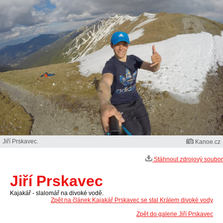
Jiří Prskavec.
Kanoe.cz
Stáhnout zdrojový soubor
Jiří Prskavec
Kajakář - slalomář na divoké vodě.
Zpět na článek Kajakář Prskavec se stal Králem divoké vody
Zpět do galerie Jiří Prskavec