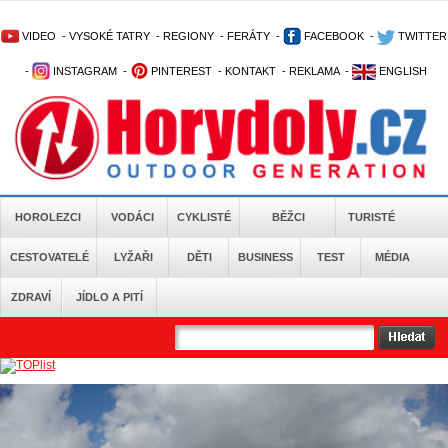
VIDEO
-
VYSOKÉ TATRY
-
REGIONY
-
FERÁTY
-
FACEBOOK
-
TWITTER
-
INSTAGRAM
-
PINTEREST
-
KONTAKT
-
REKLAMA
-
ENGLISH
HOROLEZCI
VODÁCI
CYKLISTÉ
BĚŽCI
TURISTÉ
CESTOVATELÉ
LYŽAŘI
DĚTI
BUSINESS
TEST
MÉDIA
ZDRAVÍ
JÍDLO A PITÍ