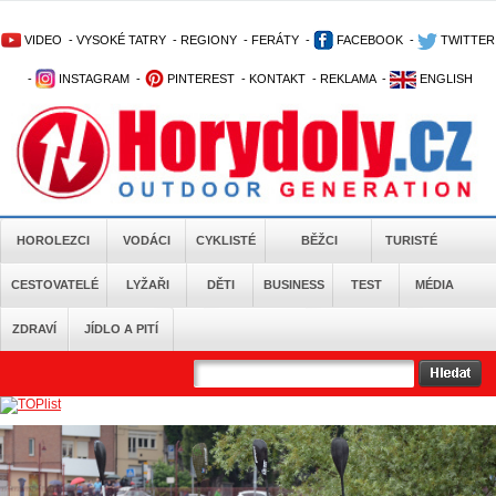
VIDEO
-
VYSOKÉ TATRY
-
REGIONY
-
FERÁTY
-
FACEBOOK
-
TWITTER
-
INSTAGRAM
-
PINTEREST
-
KONTAKT
-
REKLAMA
-
ENGLISH
HOROLEZCI
VODÁCI
CYKLISTÉ
BĚŽCI
TURISTÉ
CESTOVATELÉ
LYŽAŘI
DĚTI
BUSINESS
TEST
MÉDIA
ZDRAVÍ
JÍDLO A PITÍ