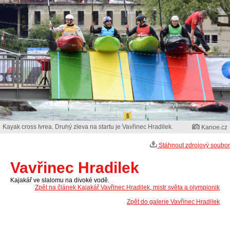
Kayak cross Ivrea. Druhý zleva na startu je Vavřinec Hradilek.
Kanoe.cz
Stáhnout zdrojový soubor
Vavřinec Hradilek
Kajakář ve slalomu na divoké vodě.
Zpět na článek Kajakář Vavřinec Hradilek, mistr světa a olympionik
Zpět do galerie Vavřinec Hradilek