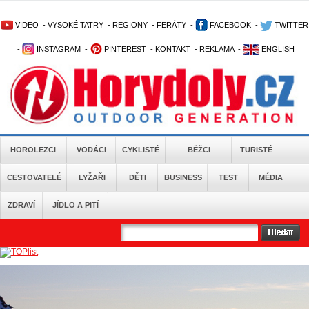
VIDEO
-
VYSOKÉ TATRY
-
REGIONY
-
FERÁTY
-
FACEBOOK
-
TWITTER
-
INSTAGRAM
-
PINTEREST
-
KONTAKT
-
REKLAMA
-
ENGLISH
HOROLEZCI
VODÁCI
CYKLISTÉ
BĚŽCI
TURISTÉ
CESTOVATELÉ
LYŽAŘI
DĚTI
BUSINESS
TEST
MÉDIA
ZDRAVÍ
JÍDLO A PITÍ