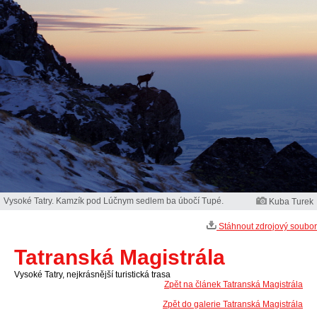
Vysoké Tatry. Kamzík pod Lúčnym sedlem ba úbočí Tupé.
Kuba Turek
Stáhnout zdrojový soubor
Tatranská Magistrála
Vysoké Tatry, nejkrásnější turistická trasa
Zpět na článek Tatranská Magistrála
Zpět do galerie Tatranská Magistrála