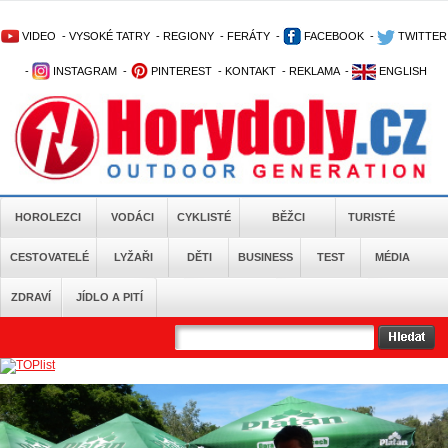
VIDEO
-
VYSOKÉ TATRY
-
REGIONY
-
FERÁTY
-
FACEBOOK
-
TWITTER
-
INSTAGRAM
-
PINTEREST
-
KONTAKT
-
REKLAMA
-
ENGLISH
HOROLEZCI
VODÁCI
CYKLISTÉ
BĚŽCI
TURISTÉ
CESTOVATELÉ
LYŽAŘI
DĚTI
BUSINESS
TEST
MÉDIA
ZDRAVÍ
JÍDLO A PITÍ