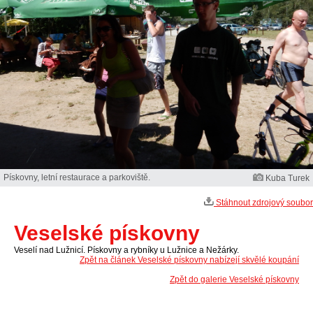
Pískovny, letní restaurace a parkoviště.
Kuba Turek
Stáhnout zdrojový soubor
Veselské pískovny
Veselí nad Lužnicí. Pískovny a rybníky u Lužnice a Nežárky.
Zpět na článek Veselské pískovny nabízejí skvělé koupání
Zpět do galerie Veselské pískovny