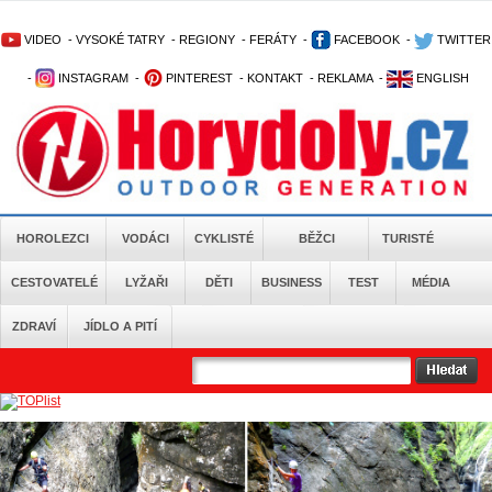
VIDEO
-
VYSOKÉ TATRY
-
REGIONY
-
FERÁTY
-
FACEBOOK
-
TWITTER
-
INSTAGRAM
-
PINTEREST
-
KONTAKT
-
REKLAMA
-
ENGLISH
HOROLEZCI
VODÁCI
CYKLISTÉ
BĚŽCI
TURISTÉ
CESTOVATELÉ
LYŽAŘI
DĚTI
BUSINESS
TEST
MÉDIA
ZDRAVÍ
JÍDLO A PITÍ