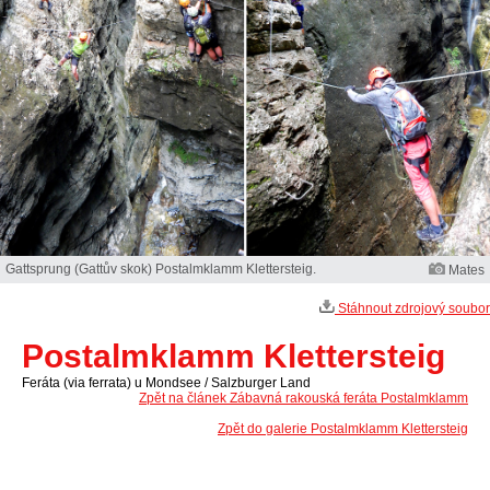
Gattsprung (Gattův skok) Postalmklamm Klettersteig.
Mates
Stáhnout zdrojový soubor
Postalmklamm Klettersteig
Feráta (via ferrata) u Mondsee / Salzburger Land
Zpět na článek Zábavná rakouská feráta Postalmklamm
Zpět do galerie Postalmklamm Klettersteig