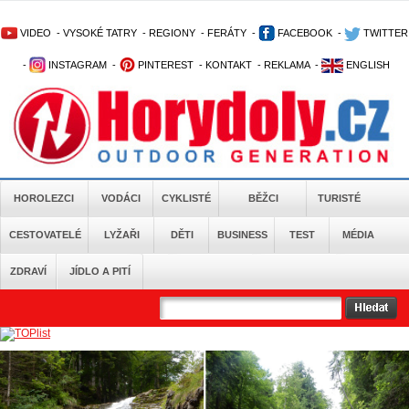
VIDEO
-
VYSOKÉ TATRY
-
REGIONY
-
FERÁTY
-
FACEBOOK
-
TWITTER
-
INSTAGRAM
-
PINTEREST
-
KONTAKT
-
REKLAMA
-
ENGLISH
HOROLEZCI
VODÁCI
CYKLISTÉ
BĚŽCI
TURISTÉ
CESTOVATELÉ
LYŽAŘI
DĚTI
BUSINESS
TEST
MÉDIA
ZDRAVÍ
JÍDLO A PITÍ