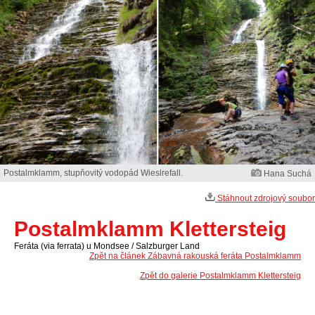
Postalmklamm, stupňovitý vodopád Wieslrefall.
Hana Suchá
Stáhnout zdrojový soubor
Postalmklamm Klettersteig
Feráta (via ferrata) u Mondsee / Salzburger Land
Zpět na článek Zábavná rakouská feráta Postalmklamm
Zpět do galerie Postalmklamm Klettersteig