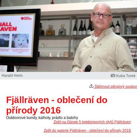
Harald Heim.
Kuba Turek
Stáhnout zdrojový soubor
Fjällräven - oblečení do
přírody 2016
Outdoorové bundy, kalhoty, prádlo a batohy
Zpět na článek 5 trekkingových stylů Fjällräven
Zpět do galerie Fjällräven - oblečení do přírody 2016