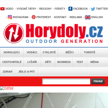
VIDEO
-
VYSOKÉ TATRY
-
REGIONY
-
FERÁTY
-
FACEBOOK
-
TWITTER
-
INSTAGRAM
-
PINTEREST
-
KONTAKT
-
REKLAMA
-
ENGLISH
HOROLEZCI
VODÁCI
CYKLISTÉ
BĚŽCI
TURISTÉ
CESTOVATELÉ
LYŽAŘI
DĚTI
BUSINESS
TEST
MÉDIA
ZDRAVÍ
JÍDLO A PITÍ