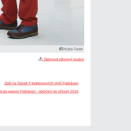
Kuba Turek
Stáhnout zdrojový soubor
Zpět na článek 5 trekkingových stylů Fjällräven
t do galerie Fjällräven - oblečení do přírody 2016