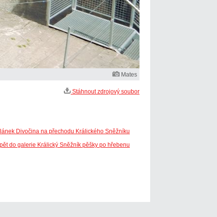
Mates
Stáhnout zdrojový soubor
článek Divočina na přechodu Králického Sněžníku
pět do galerie Králický Sněžník pěšky po hřebenu