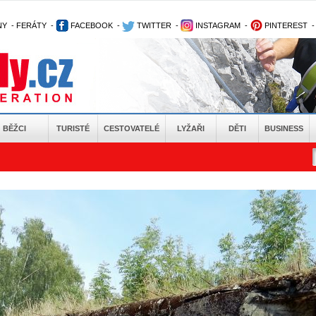
NY
-
FERÁTY
-
FACEBOOK
-
TWITTER
-
INSTAGRAM
-
PINTEREST
BĚŽCI
TURISTÉ
CESTOVATELÉ
LYŽAŘI
DĚTI
BUSINESS