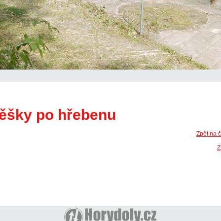
pěšky po hřebenu
Zpět na 
Z