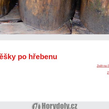
pěšky po hřebenu
Zpět na 
Z