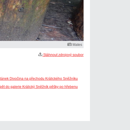
Mates
Stáhnout zdrojový soubor
článek Divočina na přechodu Králického Sněžníku
pět do galerie Králický Sněžník pěšky po hřebenu