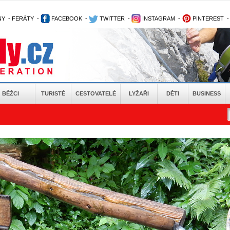
NY
-
FERÁTY
-
FACEBOOK
-
TWITTER
-
INSTAGRAM
-
PINTEREST
BĚŽCI
TURISTÉ
CESTOVATELÉ
LYŽAŘI
DĚTI
BUSINESS