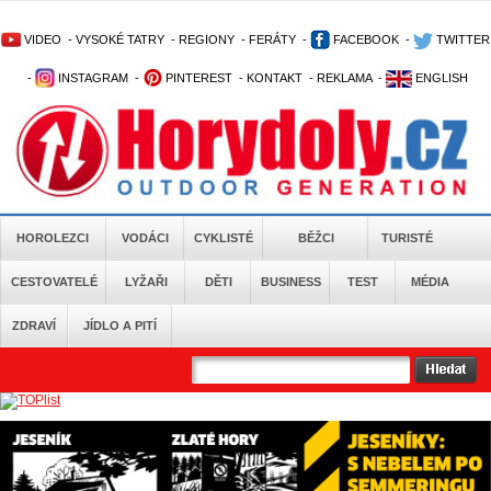
VIDEO
-
VYSOKÉ TATRY
-
REGIONY
-
FERÁTY
-
FACEBOOK
-
TWITTER
-
INSTAGRAM
-
PINTEREST
-
KONTAKT
-
REKLAMA
-
ENGLISH
HOROLEZCI
VODÁCI
CYKLISTÉ
BĚŽCI
TURISTÉ
CESTOVATELÉ
LYŽAŘI
DĚTI
BUSINESS
TEST
MÉDIA
ZDRAVÍ
JÍDLO A PITÍ