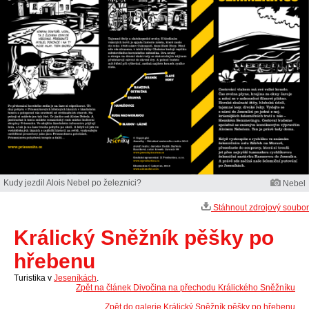
Kudy jezdil Alois Nebel po železnici?
Nebel
Stáhnout zdrojový soubor
Králický Sněžník pěšky po
hřebenu
Turistika v
Jeseníkách
.
Zpět na článek Divočina na přechodu Králického Sněžníku
Zpět do galerie Králický Sněžník pěšky po hřebenu