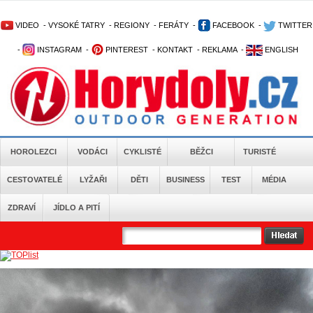
VIDEO
-
VYSOKÉ TATRY
-
REGIONY
-
FERÁTY
-
FACEBOOK
-
TWITTER
-
INSTAGRAM
-
PINTEREST
-
KONTAKT
-
REKLAMA
-
ENGLISH
HOROLEZCI
VODÁCI
CYKLISTÉ
BĚŽCI
TURISTÉ
CESTOVATELÉ
LYŽAŘI
DĚTI
BUSINESS
TEST
MÉDIA
ZDRAVÍ
JÍDLO A PITÍ