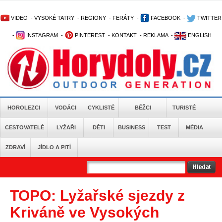
VIDEO
-
VYSOKÉ TATRY
-
REGIONY
-
FERÁTY
-
FACEBOOK
-
TWITTER
-
INSTAGRAM
-
PINTEREST
-
KONTAKT
-
REKLAMA
-
ENGLISH
HOROLEZCI
VODÁCI
CYKLISTÉ
BĚŽCI
TURISTÉ
CESTOVATELÉ
LYŽAŘI
DĚTI
BUSINESS
TEST
MÉDIA
ZDRAVÍ
JÍDLO A PITÍ
TOPO: Lyžařské sjezdy z
Kriváně ve Vysokých