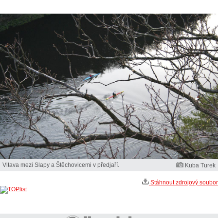
Vltava mezi Slapy a Štěchovicemi v předjaří.
Kuba Turek
Stáhnout zdrojový soubor