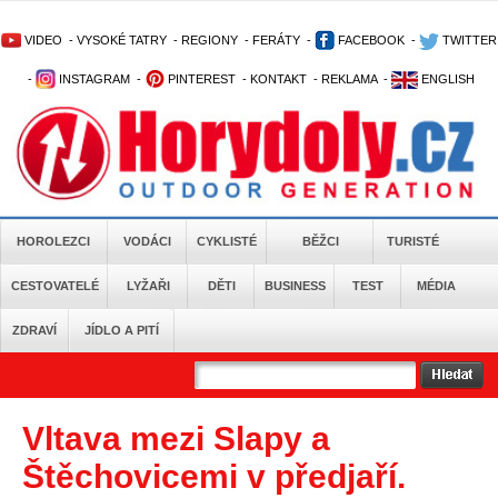
VIDEO
-
VYSOKÉ TATRY
-
REGIONY
-
FERÁTY
-
FACEBOOK
-
TWITTER
-
INSTAGRAM
-
PINTEREST
-
KONTAKT
-
REKLAMA
-
ENGLISH
HOROLEZCI
VODÁCI
CYKLISTÉ
BĚŽCI
TURISTÉ
CESTOVATELÉ
LYŽAŘI
DĚTI
BUSINESS
TEST
MÉDIA
ZDRAVÍ
JÍDLO A PITÍ
Vltava mezi Slapy a
Štěchovicemi v předjaří.