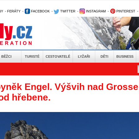
NY
-
FERÁTY
-
FACEBOOK
-
TWITTER
-
INSTAGRAM
-
PINTEREST
BĚŽCI
TURISTÉ
CESTOVATELÉ
LYŽAŘI
DĚTI
BUSINESS
 Zbyněk Engel. Výšvih nad Gross
 od hřebene.