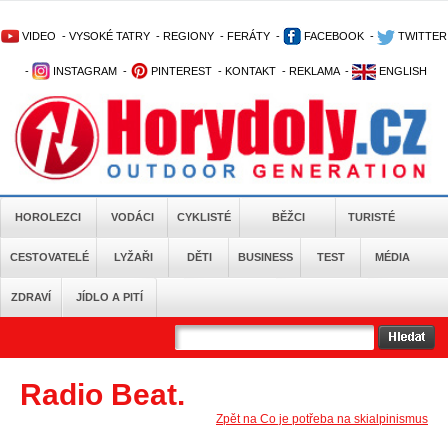
VIDEO
-
VYSOKÉ TATRY
-
REGIONY
-
FERÁTY
-
FACEBOOK
-
TWITTER
-
INSTAGRAM
-
PINTEREST
-
KONTAKT
-
REKLAMA
-
ENGLISH
HOROLEZCI
VODÁCI
CYKLISTÉ
BĚŽCI
TURISTÉ
CESTOVATELÉ
LYŽAŘI
DĚTI
BUSINESS
TEST
MÉDIA
ZDRAVÍ
JÍDLO A PITÍ
Radio Beat.
Zpět na Co je potřeba na skialpinismus