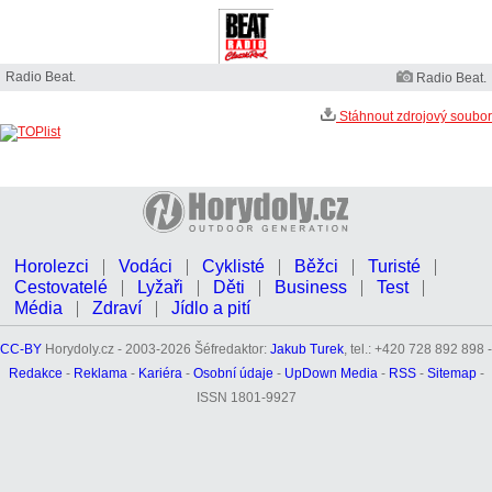
Radio Beat.
Radio Beat.
Stáhnout zdrojový soubor
Horolezci
Vodáci
Cyklisté
Běžci
Turisté
Cestovatelé
Lyžaři
Děti
Business
Test
Média
Zdraví
Jídlo a pití
CC-BY
Horydoly.cz - 2003-2026 Šéfredaktor:
Jakub Turek
, tel.: +420 728 892 898 -
Redakce
-
Reklama
-
Kariéra
-
Osobní údaje
-
UpDown Media
-
RSS
-
Sitemap
-
ISSN 1801-9927