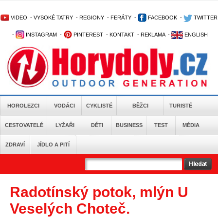
VIDEO
-
VYSOKÉ TATRY
-
REGIONY
-
FERÁTY
-
FACEBOOK
-
TWITTER
-
INSTAGRAM
-
PINTEREST
-
KONTAKT
-
REKLAMA
-
ENGLISH
HOROLEZCI
VODÁCI
CYKLISTÉ
BĚŽCI
TURISTÉ
CESTOVATELÉ
LYŽAŘI
DĚTI
BUSINESS
TEST
MÉDIA
ZDRAVÍ
JÍDLO A PITÍ
Radotínský potok, mlýn U
Veselých Choteč.