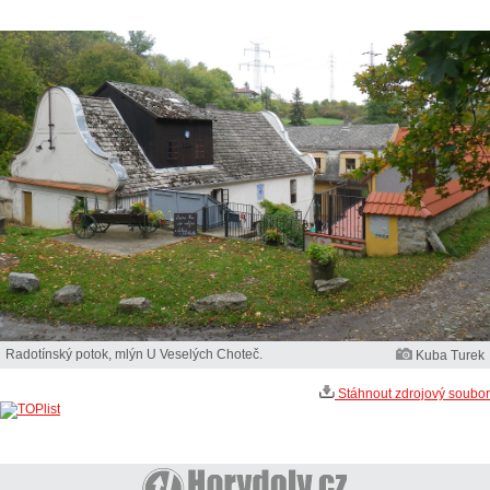
Radotínský potok, mlýn U Veselých Choteč.
Kuba Turek
Stáhnout zdrojový soubor