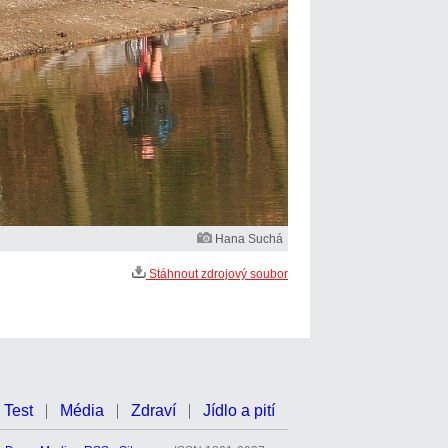
Hana Suchá
Stáhnout zdrojový soubor
Test
Média
Zdraví
Jídlo a pití