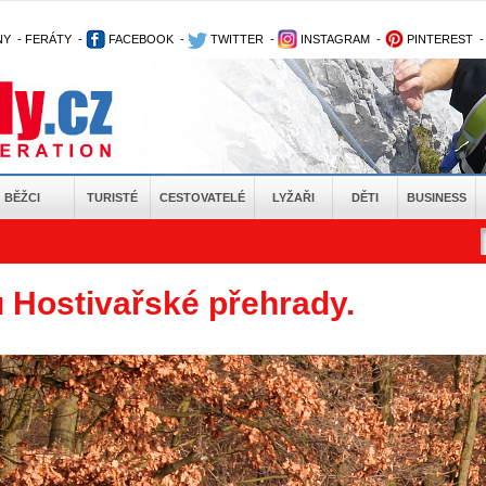
NY
-
FERÁTY
-
FACEBOOK
-
TWITTER
-
INSTAGRAM
-
PINTEREST
BĚŽCI
TURISTÉ
CESTOVATELÉ
LYŽAŘI
DĚTI
BUSINESS
 Hostivařské přehrady.