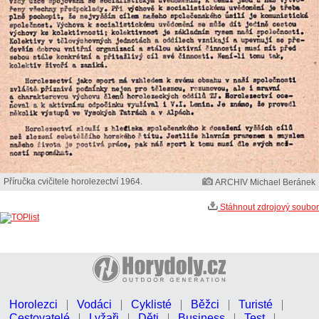
Příručka cvičitele horolezectví 1964.
ARCHIV Michael Beránek
Stáhnout zdrojový soubor
Horolezci
Vodáci
Cyklisté
Běžci
Turisté
Cestovatelé
Lyžaři
Děti
Business
Test