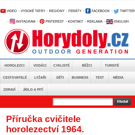
VIDEO
-
VYSOKÉ TATRY
-
REGIONY
-
FERÁTY
-
FACEBOOK
-
TWITTER
-
INSTAGRAM
-
PINTEREST
-
KONTAKT
-
REKLAMA
-
ENGLISH
HOROLEZCI
VODÁCI
CYKLISTÉ
BĚŽCI
TURISTÉ
CESTOVATELÉ
LYŽAŘI
DĚTI
BUSINESS
TEST
MÉDIA
ZDRAVÍ
JÍDLO A PITÍ
Příručka cvičitele
horolezectví 1964.