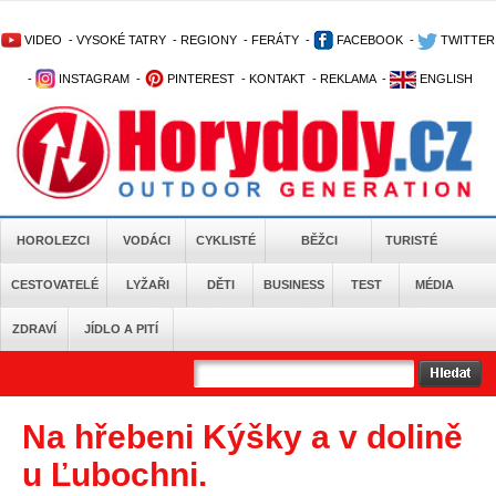
VIDEO
-
VYSOKÉ TATRY
-
REGIONY
-
FERÁTY
-
FACEBOOK
-
TWITTER
-
INSTAGRAM
-
PINTEREST
-
KONTAKT
-
REKLAMA
-
ENGLISH
HOROLEZCI
VODÁCI
CYKLISTÉ
BĚŽCI
TURISTÉ
CESTOVATELÉ
LYŽAŘI
DĚTI
BUSINESS
TEST
MÉDIA
ZDRAVÍ
JÍDLO A PITÍ
Na hřebeni Kýšky a v dolině
u Ľubochni.