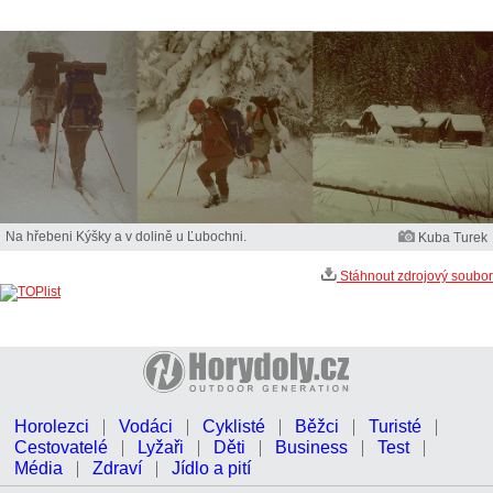
Na hřebeni Kýšky a v dolině u Ľubochni.
Kuba Turek
Stáhnout zdrojový soubor
Horolezci
Vodáci
Cyklisté
Běžci
Turisté
Cestovatelé
Lyžaři
Děti
Business
Test
Média
Zdraví
Jídlo a pití