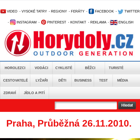
VIDEO
-
VYSOKÉ TATRY
-
REGIONY
-
FERÁTY
-
FACEBOOK
-
TWITTER
-
INSTAGRAM
-
PINTEREST
-
KONTAKT
-
REKLAMA
-
ENGLISH
HOROLEZCI
VODÁCI
CYKLISTÉ
BĚŽCI
TURISTÉ
CESTOVATELÉ
LYŽAŘI
DĚTI
BUSINESS
TEST
MÉDIA
ZDRAVÍ
JÍDLO A PITÍ
Praha, Průběžná 26.11.2010.