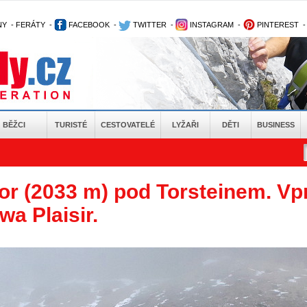
NY
-
FERÁTY
-
FACEBOOK
-
TWITTER
-
INSTAGRAM
-
PINTEREST
BĚŽCI
TURISTÉ
CESTOVATELÉ
LYŽAŘI
DĚTI
BUSINESS
or (2033 m) pod Torsteinem. Vp
wa Plaisir.