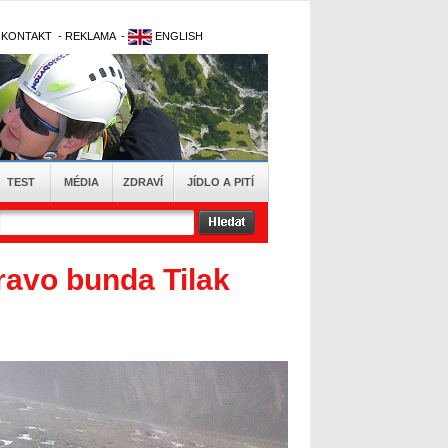
-
KONTAKT
-
REKLAMA
-
ENGLISH
TEST
MÉDIA
ZDRAVÍ
JÍDLO A PITÍ
ravo bunda Tilak