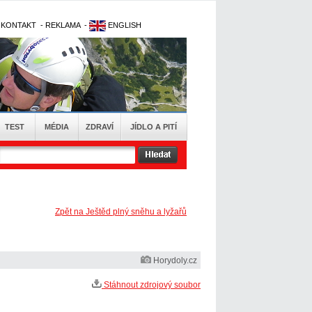
-
KONTAKT
-
REKLAMA
-
ENGLISH
TEST
MÉDIA
ZDRAVÍ
JÍDLO A PITÍ
Zpět na Ještěd plný sněhu a lyžařů
Horydoly.cz
Stáhnout zdrojový soubor