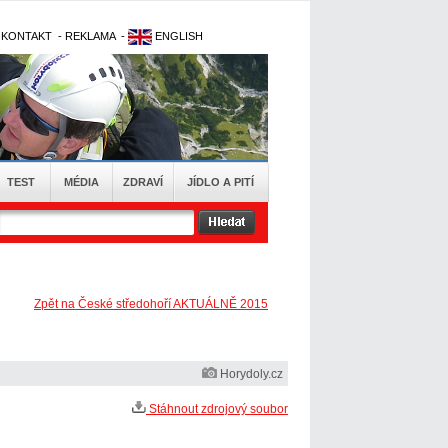
-
KONTAKT
-
REKLAMA
-
ENGLISH
TEST
MÉDIA
ZDRAVÍ
JÍDLO A PITÍ
Zpět na České středohoří AKTUÁLNĚ 2015
Horydoly.cz
Stáhnout zdrojový soubor