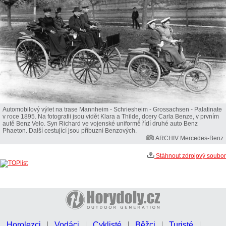
Automobilový výlet na trase Mannheim - Schriesheim - Grossachsen - Palatinate
v roce 1895. Na fotografii jsou vidět Klara a Thilde, dcery Carla Benze, v prvním
autě Benz Velo. Syn Richard ve vojenské uniformě řídí druhé auto Benz
Phaeton. Další cestující jsou příbuzní Benzových.
ARCHIV Mercedes-Benz
Stáhnout zdrojový soubor
Horolezci
Vodáci
Cyklisté
Běžci
Turisté