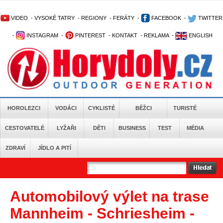
VIDEO
-
VYSOKÉ TATRY
-
REGIONY
-
FERÁTY
-
FACEBOOK
-
TWITTER
-
INSTAGRAM
-
PINTEREST
-
KONTAKT
-
REKLAMA
-
ENGLISH
HOROLEZCI
VODÁCI
CYKLISTÉ
BĚŽCI
TURISTÉ
CESTOVATELÉ
LYŽAŘI
DĚTI
BUSINESS
TEST
MÉDIA
ZDRAVÍ
JÍDLO A PITÍ
Automobilový výlet na trase
Mannheim - Schriesheim -