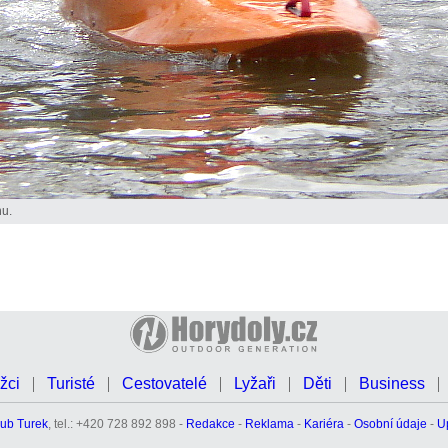
nu.
žci
Turisté
Cestovatelé
Lyžaři
Děti
Business
ub Turek
, tel.: +420 728 892 898 -
Redakce
-
Reklama
-
Kariéra
-
Osobní údaje
-
U