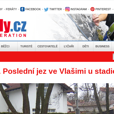
NY
-
FERÁTY
-
FACEBOOK
-
TWITTER
-
INSTAGRAM
-
PINTEREST
BĚŽCI
TURISTÉ
CESTOVATELÉ
LYŽAŘI
DĚTI
BUSINESS
 Poslední jez ve Vlašimi u stadi