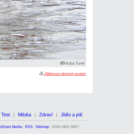
Kuba Turek
Stáhnout zdrojový soubor
Test
Média
Zdraví
Jídlo a pití
pDown Media
-
RSS
-
Sitemap
- ISSN 1801-9927