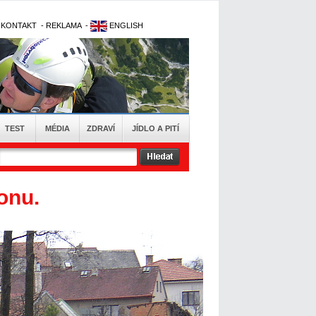
-
KONTAKT
-
REKLAMA
-
ENGLISH
TEST
MÉDIA
ZDRAVÍ
JÍDLO A PITÍ
onu.