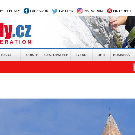
NY
-
FERÁTY
-
FACEBOOK
-
TWITTER
-
INSTAGRAM
-
PINTEREST
BĚŽCI
TURISTÉ
CESTOVATELÉ
LYŽAŘI
DĚTI
BUSINESS