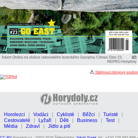
Adam Ondra na obálce rakouského lezeckého časopisu Climax číslo 23.
REPRO Horydoly
Stáhnout zdrojový soubor
Horolezci
Vodáci
Cyklisté
Běžci
Turisté
Cestovatelé
Lyžaři
Děti
Business
Test
Média
Zdraví
Jídlo a pití
CC-BY
Horydoly.cz - 2003-2026 Šéfredaktor:
Jakub Turek
, tel.: +420 728 892 898 -