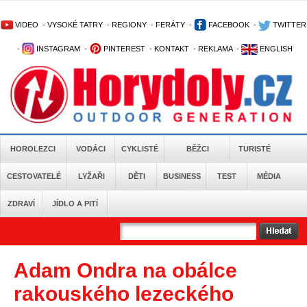
VIDEO
-
VYSOKÉ TATRY
-
REGIONY
-
FERÁTY
-
FACEBOOK
-
TWITTER
-
INSTAGRAM
-
PINTEREST
-
KONTAKT
-
REKLAMA
-
ENGLISH
HOROLEZCI
VODÁCI
CYKLISTÉ
BĚŽCI
TURISTÉ
CESTOVATELÉ
LYŽAŘI
DĚTI
BUSINESS
TEST
MÉDIA
ZDRAVÍ
JÍDLO A PITÍ
Adam Ondra na obálce
rakouského lezeckého