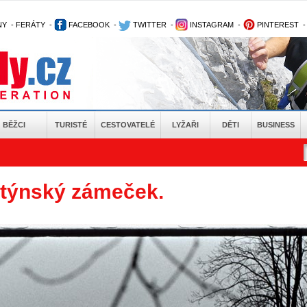
NY
-
FERÁTY
-
FACEBOOK
-
TWITTER
-
INSTAGRAM
-
PINTEREST
BĚŽCI
TURISTÉ
CESTOVATELÉ
LYŽAŘI
DĚTI
BUSINESS
ntýnský zámeček.