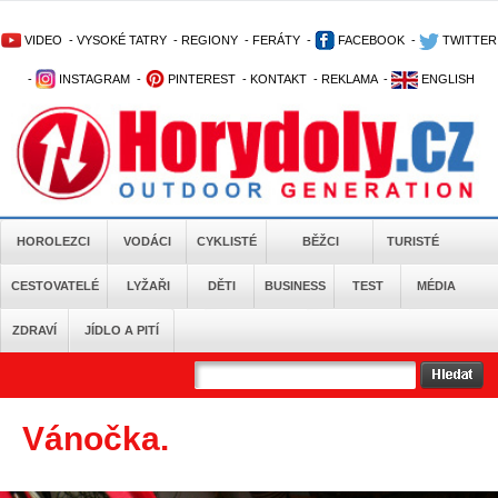
VIDEO
-
VYSOKÉ TATRY
-
REGIONY
-
FERÁTY
-
FACEBOOK
-
TWITTER
-
INSTAGRAM
-
PINTEREST
-
KONTAKT
-
REKLAMA
-
ENGLISH
HOROLEZCI
VODÁCI
CYKLISTÉ
BĚŽCI
TURISTÉ
CESTOVATELÉ
LYŽAŘI
DĚTI
BUSINESS
TEST
MÉDIA
ZDRAVÍ
JÍDLO A PITÍ
Vánočka.