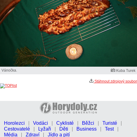
Vánočka.
Kuba Turek
Stáhnout zdrojový soubor
Horolezci
Vodáci
Cyklisté
Běžci
Turisté
Cestovatelé
Lyžaři
Děti
Business
Test
Média
Zdraví
Jídlo a pití