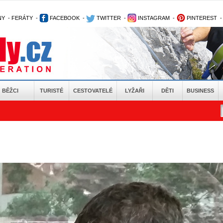
NY
-
FERÁTY
-
FACEBOOK
-
TWITTER
-
INSTAGRAM
-
PINTEREST
BĚŽCI
TURISTÉ
CESTOVATELÉ
LYŽAŘI
DĚTI
BUSINESS