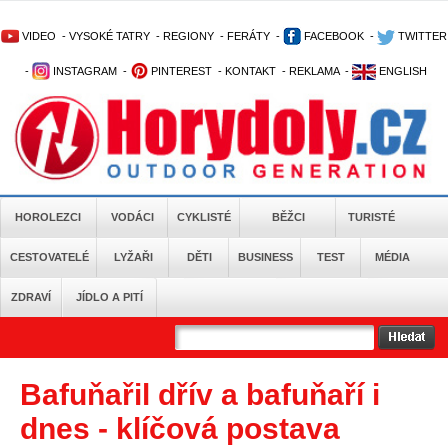
VIDEO
-
VYSOKÉ TATRY
-
REGIONY
-
FERÁTY
-
FACEBOOK
-
TWITTER
-
INSTAGRAM
-
PINTEREST
-
KONTAKT
-
REKLAMA
-
ENGLISH
HOROLEZCI
VODÁCI
CYKLISTÉ
BĚŽCI
TURISTÉ
CESTOVATELÉ
LYŽAŘI
DĚTI
BUSINESS
TEST
MÉDIA
ZDRAVÍ
JÍDLO A PITÍ
Bafuňařil dřív a bafuňaří i
dnes - klíčová postava