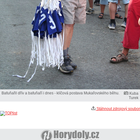
Bafuňařil dřív a bafuňaří i dnes - klíčová postava Mukařovského běhu.
Kuba
Turek
Stáhnout zdrojový soubor