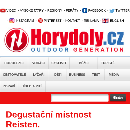
VIDEO
-
VYSOKÉ TATRY
-
REGIONY
-
FERÁTY
-
FACEBOOK
-
TWITTER
-
INSTAGRAM
-
PINTEREST
-
KONTAKT
-
REKLAMA
-
ENGLISH
HOROLEZCI
VODÁCI
CYKLISTÉ
BĚŽCI
TURISTÉ
CESTOVATELÉ
LYŽAŘI
DĚTI
BUSINESS
TEST
MÉDIA
ZDRAVÍ
JÍDLO A PITÍ
Degustační místnost
Reisten.