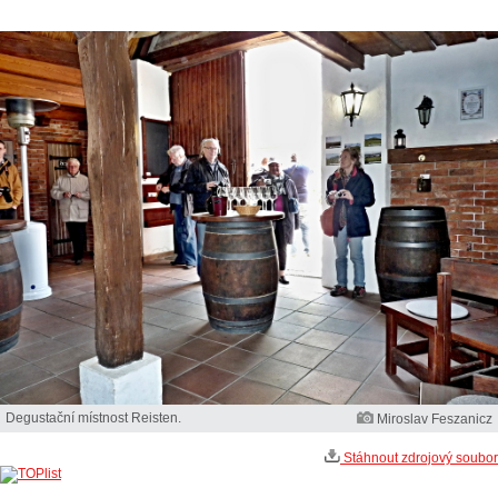
Degustační místnost Reisten.
Miroslav Feszanicz
Stáhnout zdrojový soubor