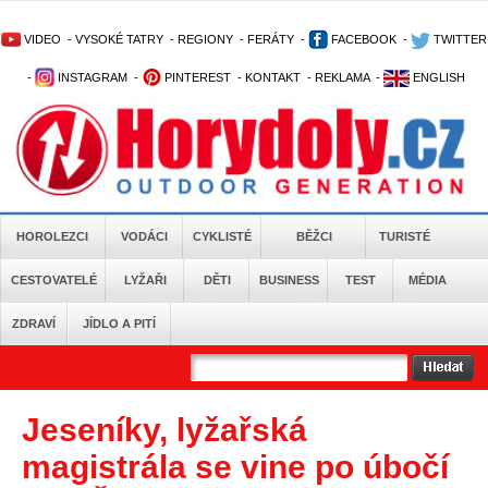
VIDEO
-
VYSOKÉ TATRY
-
REGIONY
-
FERÁTY
-
FACEBOOK
-
TWITTER
-
INSTAGRAM
-
PINTEREST
-
KONTAKT
-
REKLAMA
-
ENGLISH
HOROLEZCI
VODÁCI
CYKLISTÉ
BĚŽCI
TURISTÉ
CESTOVATELÉ
LYŽAŘI
DĚTI
BUSINESS
TEST
MÉDIA
ZDRAVÍ
JÍDLO A PITÍ
Jeseníky, lyžařská
magistrála se vine po úbočí