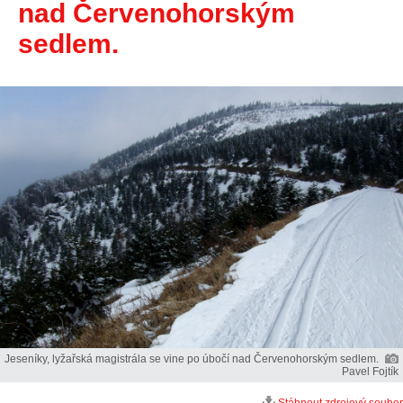
nad Červenohorským
sedlem.
Jeseníky, lyžařská magistrála se vine po úbočí nad Červenohorským sedlem.
Pavel Fojtík
Stáhnout zdrojový soubor