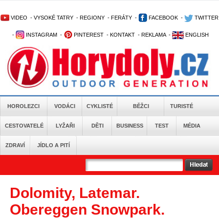
VIDEO
-
VYSOKÉ TATRY
-
REGIONY
-
FERÁTY
-
FACEBOOK
-
TWITTER
-
INSTAGRAM
-
PINTEREST
-
KONTAKT
-
REKLAMA
-
ENGLISH
HOROLEZCI
VODÁCI
CYKLISTÉ
BĚŽCI
TURISTÉ
CESTOVATELÉ
LYŽAŘI
DĚTI
BUSINESS
TEST
MÉDIA
ZDRAVÍ
JÍDLO A PITÍ
Dolomity, Latemar.
Obereggen Snowpark.