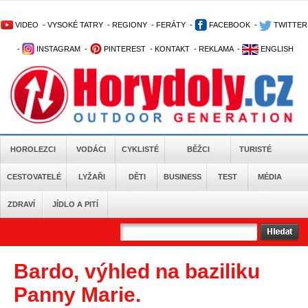
VIDEO
-
VYSOKÉ TATRY
-
REGIONY
-
FERÁTY
-
FACEBOOK
-
TWITTER
-
INSTAGRAM
-
PINTEREST
-
KONTAKT
-
REKLAMA
-
ENGLISH
HOROLEZCI
VODÁCI
CYKLISTÉ
BĚŽCI
TURISTÉ
CESTOVATELÉ
LYŽAŘI
DĚTI
BUSINESS
TEST
MÉDIA
ZDRAVÍ
JÍDLO A PITÍ
Bardo, výhled na baziliku
Panny Marie.