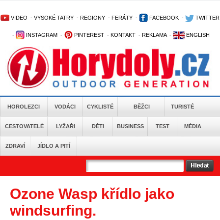
VIDEO
-
VYSOKÉ TATRY
-
REGIONY
-
FERÁTY
-
FACEBOOK
-
TWITTER
-
INSTAGRAM
-
PINTEREST
-
KONTAKT
-
REKLAMA
-
ENGLISH
HOROLEZCI
VODÁCI
CYKLISTÉ
BĚŽCI
TURISTÉ
CESTOVATELÉ
LYŽAŘI
DĚTI
BUSINESS
TEST
MÉDIA
ZDRAVÍ
JÍDLO A PITÍ
Ozone Wasp křídlo jako
windsurfing.