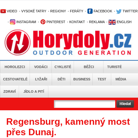
VIDEO
-
VYSOKÉ TATRY
-
REGIONY
-
FERÁTY
-
FACEBOOK
-
TWITTER
-
INSTAGRAM
-
PINTEREST
-
KONTAKT
-
REKLAMA
-
ENGLISH
HOROLEZCI
VODÁCI
CYKLISTÉ
BĚŽCI
TURISTÉ
CESTOVATELÉ
LYŽAŘI
DĚTI
BUSINESS
TEST
MÉDIA
ZDRAVÍ
JÍDLO A PITÍ
Regensburg, kamenný most
přes Dunaj.