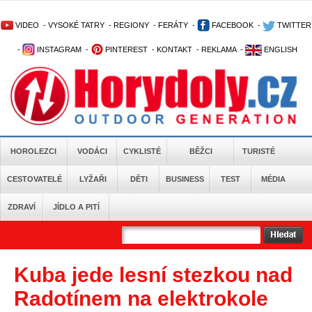
VIDEO
-
VYSOKÉ TATRY
-
REGIONY
-
FERÁTY
-
FACEBOOK
-
TWITTER
-
INSTAGRAM
-
PINTEREST
-
KONTAKT
-
REKLAMA
-
ENGLISH
HOROLEZCI
VODÁCI
CYKLISTÉ
BĚŽCI
TURISTÉ
CESTOVATELÉ
LYŽAŘI
DĚTI
BUSINESS
TEST
MÉDIA
ZDRAVÍ
JÍDLO A PITÍ
Kuba jede lesní stezkou nad
Radotínem na elektrokole