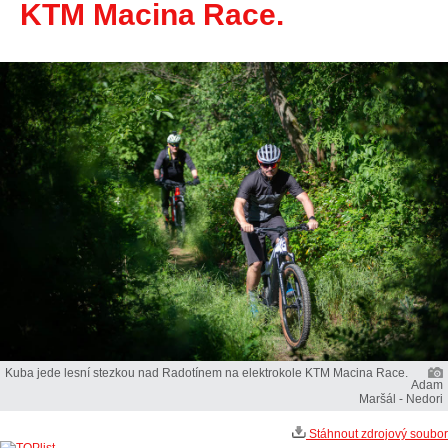
KTM Macina Race.
Kuba jede lesní stezkou nad Radotínem na elektrokole KTM Macina Race.
Adam
Maršál - Nedori
Stáhnout zdrojový soubor