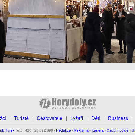
žci
Turisté
Cestovatelé
Lyžaři
Děti
Business
ub Turek
, tel.: +420 728 892 898 -
Redakce
-
Reklama
-
Kariéra
-
Osobní údaje
-
U