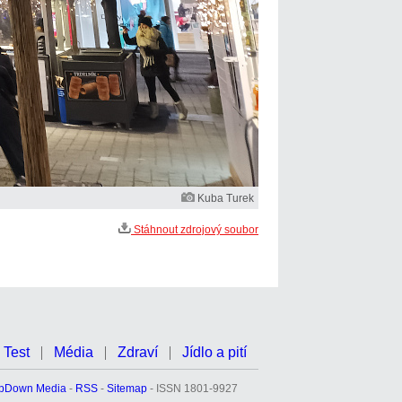
Kuba Turek
Stáhnout zdrojový soubor
Test
Média
Zdraví
Jídlo a pití
pDown Media
-
RSS
-
Sitemap
- ISSN 1801-9927