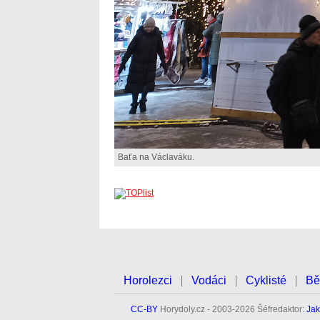
Baťa na Václaváku.
Horolezci
Vodáci
Cyklisté
Bě
CC-BY
Horydoly.cz - 2003-2026 Šéfredaktor:
Jak