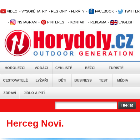
VIDEO
-
VYSOKÉ TATRY
-
REGIONY
-
FERÁTY
-
FACEBOOK
-
TWITTER
-
INSTAGRAM
-
PINTEREST
-
KONTAKT
-
REKLAMA
-
ENGLISH
HOROLEZCI
VODÁCI
CYKLISTÉ
BĚŽCI
TURISTÉ
CESTOVATELÉ
LYŽAŘI
DĚTI
BUSINESS
TEST
MÉDIA
ZDRAVÍ
JÍDLO A PITÍ
Herceg Novi.