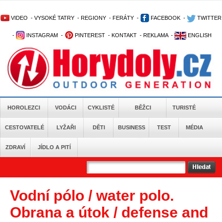
VIDEO
-
VYSOKÉ TATRY
-
REGIONY
-
FERÁTY
-
FACEBOOK
-
TWITTER
-
INSTAGRAM
-
PINTEREST
-
KONTAKT
-
REKLAMA
-
ENGLISH
HOROLEZCI
VODÁCI
CYKLISTÉ
BĚŽCI
TURISTÉ
CESTOVATELÉ
LYŽAŘI
DĚTI
BUSINESS
TEST
MÉDIA
ZDRAVÍ
JÍDLO A PITÍ
Vodní pólo / water polo.
Obrana a útok / defense and