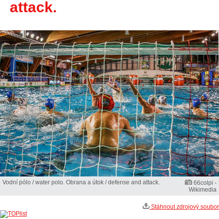
attack.
Vodní pólo / water polo. Obrana a útok / defense and attack.
66colpi -
Wikimedia
Stáhnout zdrojový soubor