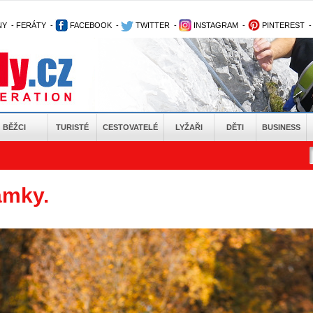
NY
-
FERÁTY
-
FACEBOOK
-
TWITTER
-
INSTAGRAM
-
PINTEREST
BĚŽCI
TURISTÉ
CESTOVATELÉ
LYŽAŘI
DĚTI
BUSINESS
amky.