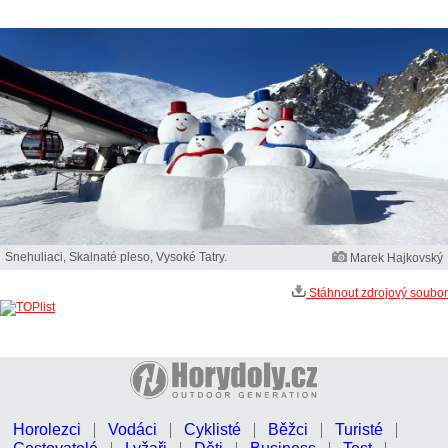
Snehuliaci, Skalnaté pleso, Vysoké Tatry.
Marek Hajkovský
Stáhnout zdrojový soubor
Horolezci
Vodáci
Cyklisté
Běžci
Turisté