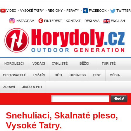
VIDEO
-
VYSOKÉ TATRY
-
REGIONY
-
FERÁTY
-
FACEBOOK
-
TWITTER
-
INSTAGRAM
-
PINTEREST
-
KONTAKT
-
REKLAMA
-
ENGLISH
HOROLEZCI
VODÁCI
CYKLISTÉ
BĚŽCI
TURISTÉ
CESTOVATELÉ
LYŽAŘI
DĚTI
BUSINESS
TEST
MÉDIA
ZDRAVÍ
JÍDLO A PITÍ
Snehuliaci, Skalnaté pleso,
Vysoké Tatry.