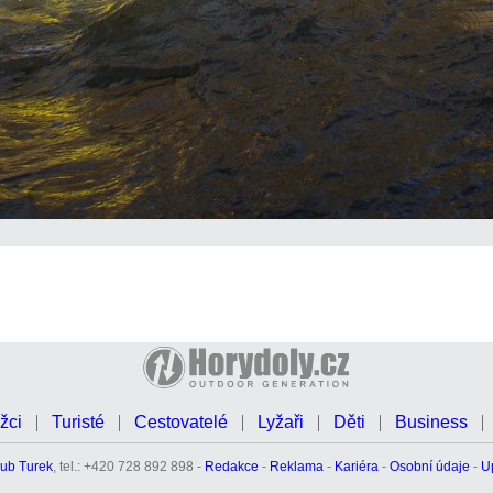
žci
Turisté
Cestovatelé
Lyžaři
Děti
Business
ub Turek
, tel.: +420 728 892 898 -
Redakce
-
Reklama
-
Kariéra
-
Osobní údaje
-
U