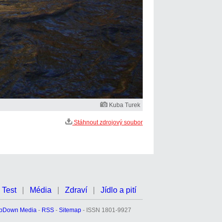
Kuba Turek
Stáhnout zdrojový soubor
Test
Média
Zdraví
Jídlo a pití
pDown Media
-
RSS
-
Sitemap
- ISSN 1801-9927