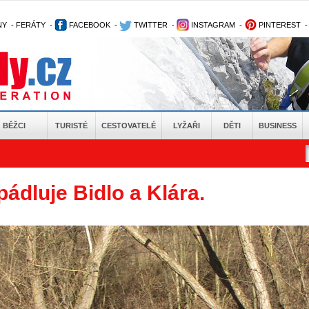
NY
-
FERÁTY
-
FACEBOOK
-
TWITTER
-
INSTAGRAM
-
PINTEREST
BĚŽCI
TURISTÉ
CESTOVATELÉ
LYŽAŘI
DĚTI
BUSINESS
ádluje Bidlo a Klára.