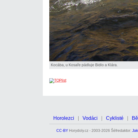
Kocába, u Kosaře pádluje Bidlo a Klára.
Horolezci
Vodáci
Cyklisté
Bě
CC-BY
Horydoly.cz - 2003-2026 Šéfredaktor:
Jak