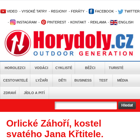
VIDEO
-
VYSOKÉ TATRY
-
REGIONY
-
FERÁTY
-
FACEBOOK
-
TWITTER
-
INSTAGRAM
-
PINTEREST
-
KONTAKT
-
REKLAMA
-
ENGLISH
HOROLEZCI
VODÁCI
CYKLISTÉ
BĚŽCI
TURISTÉ
CESTOVATELÉ
LYŽAŘI
DĚTI
BUSINESS
TEST
MÉDIA
ZDRAVÍ
JÍDLO A PITÍ
Orlické Záhoří, kostel
svatého Jana Křtitele.