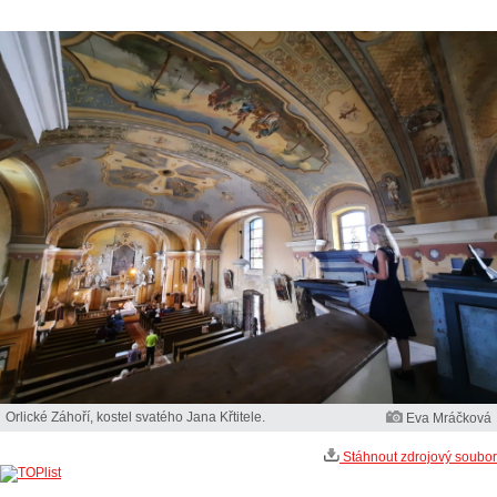
Orlické Záhoří, kostel svatého Jana Křtitele.
Eva Mráčková
Stáhnout zdrojový soubor