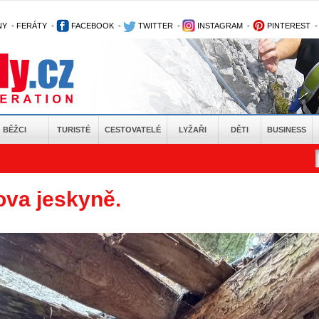
NY
-
FERÁTY
-
FACEBOOK
-
TWITTER
-
INSTAGRAM
-
PINTEREST
BĚŽCI
TURISTÉ
CESTOVATELÉ
LYŽAŘI
DĚTI
BUSINESS
va jeskyně.