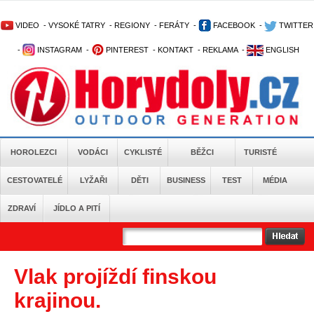
VIDEO
-
VYSOKÉ TATRY
-
REGIONY
-
FERÁTY
-
FACEBOOK
-
TWITTER
-
INSTAGRAM
-
PINTEREST
-
KONTAKT
-
REKLAMA
-
ENGLISH
HOROLEZCI
VODÁCI
CYKLISTÉ
BĚŽCI
TURISTÉ
CESTOVATELÉ
LYŽAŘI
DĚTI
BUSINESS
TEST
MÉDIA
ZDRAVÍ
JÍDLO A PITÍ
Vlak projíždí finskou
krajinou.