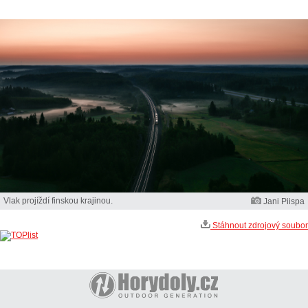
Vlak projíždí finskou krajinou.
Jani Piispa
Stáhnout zdrojový soubor