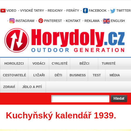
VIDEO
-
VYSOKÉ TATRY
-
REGIONY
-
FERÁTY
-
FACEBOOK
-
TWITTER
-
INSTAGRAM
-
PINTEREST
-
KONTAKT
-
REKLAMA
-
ENGLISH
HOROLEZCI
VODÁCI
CYKLISTÉ
BĚŽCI
TURISTÉ
CESTOVATELÉ
LYŽAŘI
DĚTI
BUSINESS
TEST
MÉDIA
ZDRAVÍ
JÍDLO A PITÍ
Kuchyňský kalendář 1939.