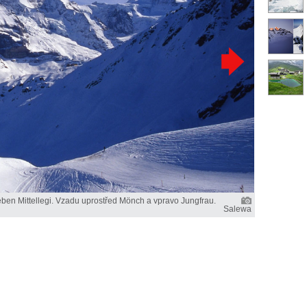
řeben Mittellegi. Vzadu uprostřed Mönch a vpravo Jungfrau.
Salewa