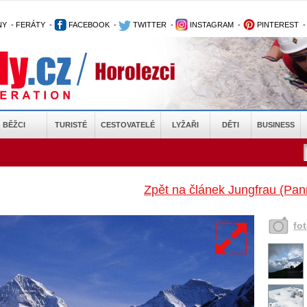
NY
-
FERÁTY
-
FACEBOOK
-
TWITTER
-
INSTAGRAM
-
PINTEREST
BĚŽCI
TURISTÉ
CESTOVATELÉ
LYŽAŘI
DĚTI
BUSINESS
Zpět na článek Jungfrau (Pann
fo