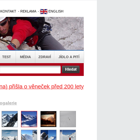
-
KONTAKT
-
REKLAMA
-
ENGLISH
TEST
MÉDIA
ZDRAVÍ
JÍDLO A PITÍ
a) přišla o věneček před 200 lety
togalerie